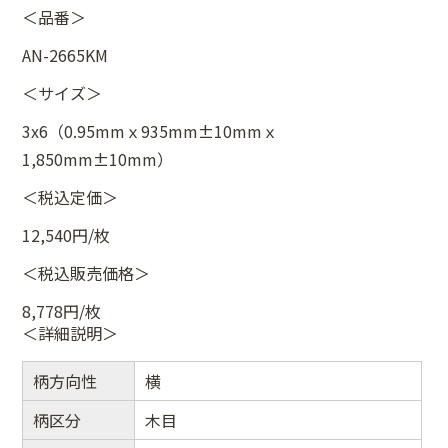
＜品番＞
AN-2665KM
＜サイズ＞
3x6（0.95mmｘ935mm±10mmｘ
1,850mm±10mm）
＜税込定価＞
12,540円/枚
＜税込販売価格＞
8,778円/枚
＜詳細説明＞
柄方向性
横
柄区分
木目