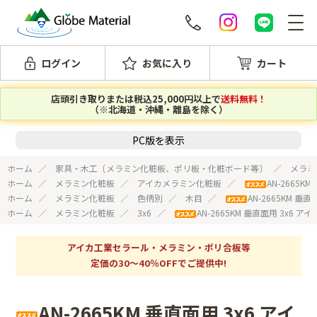
ログイン
お気に入り
カート
店頭引き取りまたは税込25,000円以上で
送料無料！
（※北海道・沖縄・離島を除く）
PC版を表示
ホーム
家具・木工〔メラミン化粧板、ポリ板・化粧ボード等〕
メラミ
ホーム
メラミン化粧板
アイカメラミン化粧板
AN-2665K
ホーム
メラミン化粧板
色柄別
木目
AN-2665KM 垂
ホーム
メラミン化粧板
3x6
AN-2665KM 垂直面用 3x6 
アイカ工業セラール・メラミン・ポリ合板等
定価の30～40％OFFでご提供中!
AN-2665KM 垂直面用 3x6 アイ