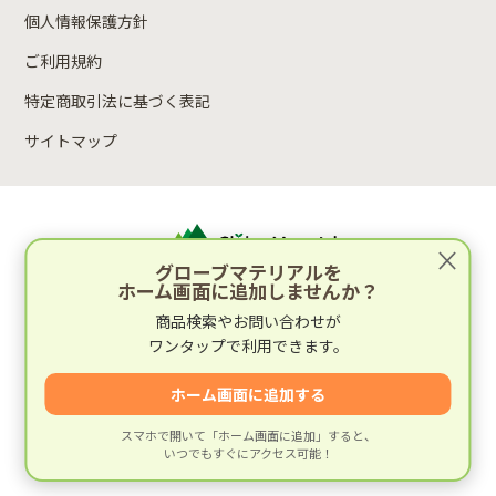
個人情報保護方針
ご利用規約
特定商取引法に基づく表記
サイトマップ
×
グローブマテリアルを
ホーム画面に追加しませんか？
運営：林木材株式会社
商品検索やお問い合わせが
〒652-0812 兵庫県神戸市兵庫区湊町2丁目4-1
ワンタップで利用できます。
運営会社情報
ホーム画面に追加する
スマホで開いて「ホーム画面に追加」すると、
いつでもすぐにアクセス可能！
© 建材専門店グローブマテリアル