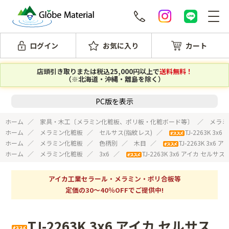
ログイン
お気に入り
カート
店頭引き取りまたは税込25,000円以上で
送料無料！
（※北海道・沖縄・離島を除く）
PC版を表示
ホーム
家具・木工〔メラミン化粧板、ポリ板・化粧ボード等〕
メラミ
ホーム
メラミン化粧板
セルサス(指紋レス)
TJ-2263K 
ホーム
メラミン化粧板
色柄別
木目
TJ-2263K 3
ホーム
メラミン化粧板
3x6
TJ-2263K 3x6 アイカ セル
アイカ工業セラール・メラミン・ポリ合板等
定価の30～40％OFFでご提供中!
TJ-2263K 3x6 アイカ セルサス