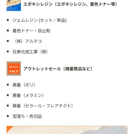
エポキシレジン〔エポキシレジン、着色トナー等〕
ジェムレジン (セット／単品)
着色トナー・目止剤
（株）アルテコ
日東化成工業（株）
アウトレットセール〔廃番商品など〕
廃番（ポリ）
廃番（メラミン）
廃番（セラール・フレアテクト）
型落ち・売切品