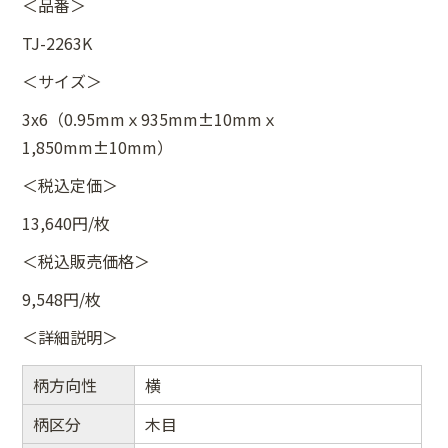
＜品番＞
TJ-2263K
＜サイズ＞
3x6（0.95mmｘ935mm±10mmｘ
1,850mm±10mm）
＜税込定価＞
13,640円/枚
＜税込販売価格＞
9,548円/枚
＜詳細説明＞
柄方向性
横
柄区分
木目