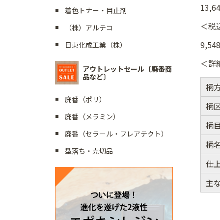
13,6
着色トナー・目止剤
＜税
（株）アルテコ
9,54
日東化成工業（株）
＜詳
アウトレットセール〔廃番商
品など〕
柄
廃番（ポリ）
柄
廃番（メラミン）
柄
廃番（セラール・フレアテクト）
柄
型落ち・売切品
仕
主