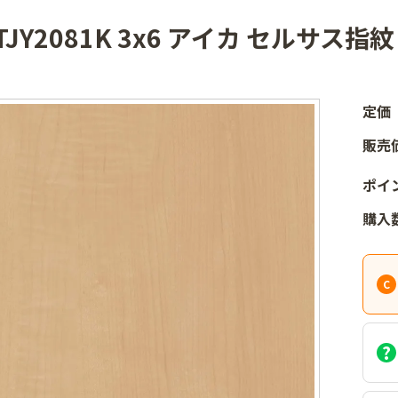
TJY2081K 3x6 アイカ セルサス
定価
販売
ポイ
購入