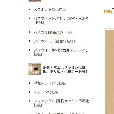
メラミン不燃化粧板
バスフィットパネル (浴室・水廻り
用壁材)
バスユカ(浴室用シート)
アイカアール(曲面化粧材)
タフウォールS (壁面用メラミン化
粧板)
家具・木工〔メラミン化粧
板、ポリ板・化粧ボード等〕
単色メラミン化粧板
メラミン化粧板
フレアテクト (薄物メラミン不燃化
粧板)