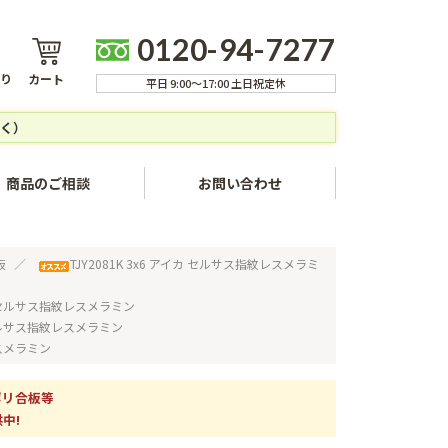
0120-94-7277
り
カート
平日 9:00～17:00 土日祝定休
く）
商品のご相談
お問い合わせ
ャンセルについて
板
TJY2081K 3x6 アイカ セルサス指紋レスメラミ
方法
イカ セルサス指紋レスメラミン
カ セルサス指紋レスメラミン
いて
レスメラミン
ついて
ポリ合板等
いて
中!