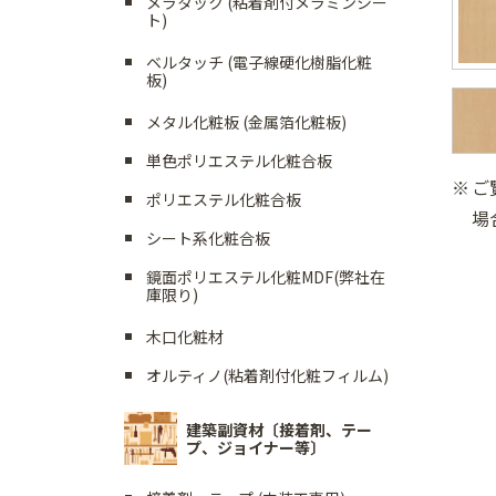
メラタック (粘着剤付メラミンシー
ト)
ベルタッチ (電子線硬化樹脂化粧
板)
メタル化粧板 (金属箔化粧板)
単色ポリエステル化粧合板
ご
ポリエステル化粧合板
場
シート系化粧合板
鏡面ポリエステル化粧MDF(弊社在
庫限り)
木口化粧材
オルティノ(粘着剤付化粧フィルム)
建築副資材〔接着剤、テー
プ、ジョイナー等〕