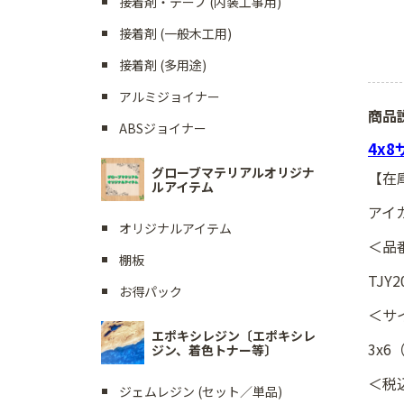
接着剤・テープ (内装工事用)
接着剤 (一般木工用)
接着剤 (多用途)
アルミジョイナー
商品
ABSジョイナー
4x
グローブマテリアルオリジナ
【在
ルアイテム
アイカ
オリジナルアイテム
＜品
棚板
TJY2
お得パック
＜サ
エポキシレジン〔エポキシレ
3x6
ジン、着色トナー等〕
＜税
ジェムレジン (セット／単品)