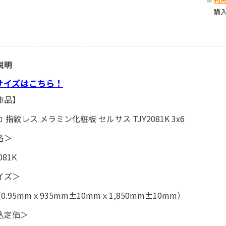
購
説明
8サイズはこちら！
庫品】
 指紋レス メラミン化粧板 セルサス TJY2081K 3x6
番＞
081K
イズ＞
（0.95mmｘ935mm±10mmｘ1,850mm±10mm）
込定価＞