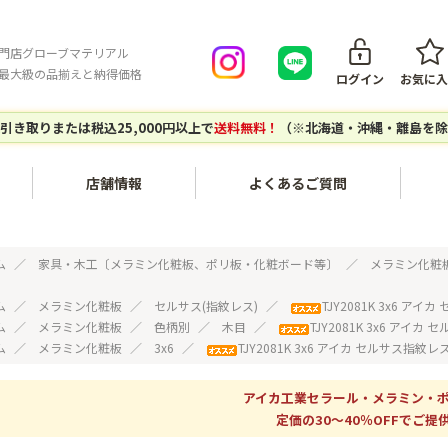
門店グローブマテリアル
最大級の品揃えと納得価格
ログイン
お気に入
引き取りまたは税込25,000円以上で
送料無料！
（※北海道・沖縄・離島を除
店舗情報
よくあるご質問
会員登録について
ご注文キ
内装・壁面〔不燃化粧板セラ
家具・木工〔メラミン化粧
ム
家具・木工〔メラミン化粧板、ポリ板・化粧ボード等〕
メラミン化粧
ール、タフウォール等〕
板、ポリ板・化粧ボード等〕
ご注文の流れ
お支払い
ム
メラミン化粧板
セルサス(指紋レス)
TJY2081K 3x6 ア
ム
メラミン化粧板
色柄別
木目
TJY2081K 3x6 アイ
建築副資材〔接着剤、テー
対応エリア
グローブマテリアルオリジナ
配送につ
ム
メラミン化粧板
3x6
TJY2081K 3x6 アイカ セルサス指紋
プ、ジョイナー等〕
ルアイテム
個人宅・現場配送について
配送料に
アイカ工業セラール・メラミン・
エポキシレジン〔エポキシレ
アウトレットセール〔廃番商
店頭引き取りについて
返品につ
定価の30～40％OFFでご提供
ジン、着色トナー等〕
品など〕