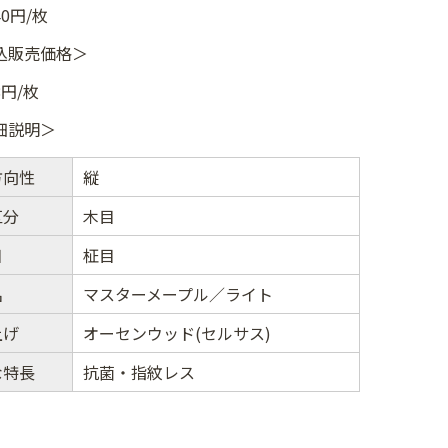
40円/枚
込販売価格＞
8円/枚
細説明＞
方向性
縦
区分
木目
目
柾目
名
マスターメープル／ライト
上げ
オーセンウッド(セルサス)
な特長
抗菌・指紋レス