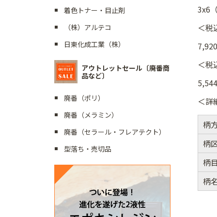
3x6
着色トナー・目止剤
＜税
（株）アルテコ
日東化成工業（株）
7,92
＜税
アウトレットセール〔廃番商
品など〕
5,54
廃番（ポリ）
＜詳
廃番（メラミン）
柄
廃番（セラール・フレアテクト）
柄
型落ち・売切品
柄
柄