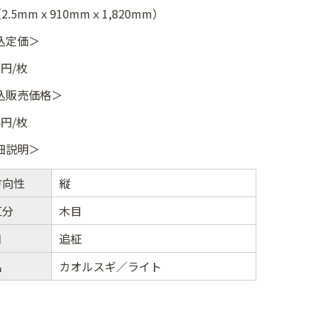
（2.5mmｘ910mmｘ1,820mm）
込定価＞
0円/枚
込販売価格＞
4円/枚
細説明＞
方向性
縦
区分
木目
目
追柾
名
カオルスギ／ライト