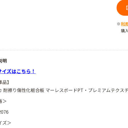
利
購
説明
8サイズはこちら！
庫品】
カ 耐擦り傷性化粧合板 マーレスボードPT・プレミアムテクスチャー 
番＞
076
イズ＞