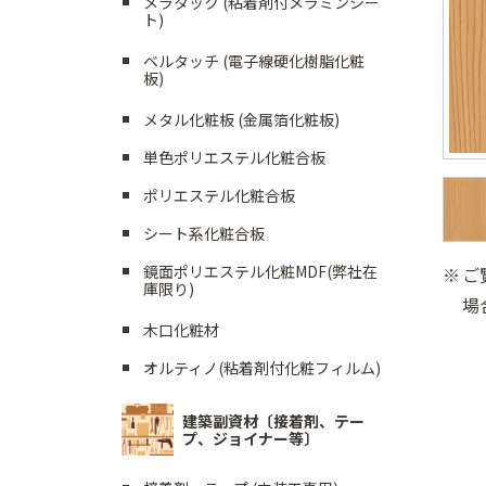
メラタック (粘着剤付メラミンシー
ト)
ベルタッチ (電子線硬化樹脂化粧
板)
メタル化粧板 (金属箔化粧板)
単色ポリエステル化粧合板
ポリエステル化粧合板
シート系化粧合板
鏡面ポリエステル化粧MDF(弊社在
ご
庫限り)
場
木口化粧材
オルティノ(粘着剤付化粧フィルム)
建築副資材〔接着剤、テー
プ、ジョイナー等〕