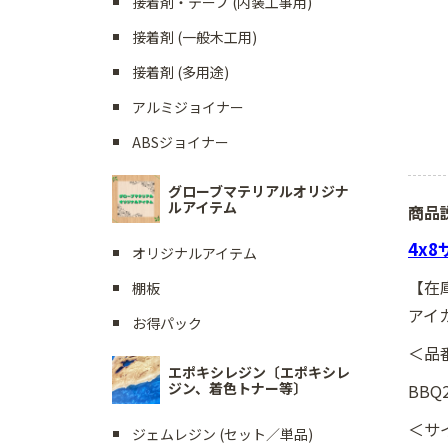
接着剤・テープ (内装工事用)
接着剤 (一般木工用)
接着剤 (多用途)
アルミジョイナー
ABSジョイナー
グローブマテリアルオリジナ
ルアイテム
商品
4x
オリジナルアイテム
【在
棚板
アイ
お得パック
＜品
エポキシレジン〔エポキシレ
ジン、着色トナー等〕
BBQ2
＜サ
ジェムレジン (セット／単品)