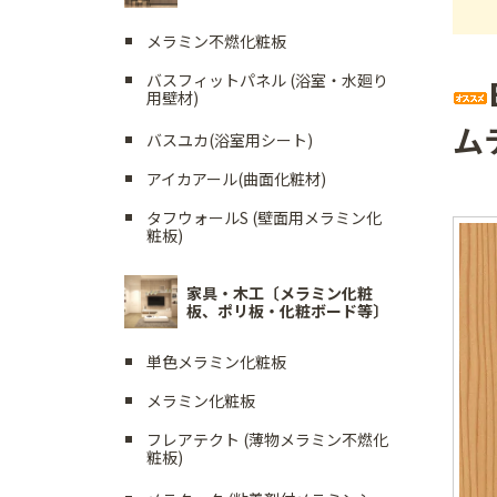
メラミン不燃化粧板
バスフィットパネル (浴室・水廻り
用壁材)
ム
バスユカ(浴室用シート)
アイカアール(曲面化粧材)
タフウォールS (壁面用メラミン化
粧板)
家具・木工〔メラミン化粧
板、ポリ板・化粧ボード等〕
単色メラミン化粧板
メラミン化粧板
フレアテクト (薄物メラミン不燃化
粧板)