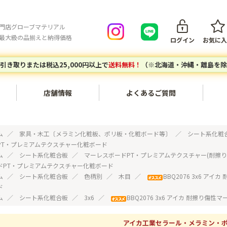
門店グローブマテリアル
最大級の品揃えと納得価格
ログイン
お気に入
引き取りまたは税込25,000円以上で
送料無料！
（※北海道・沖縄・離島を除
店舗情報
よくあるご質問
会員登録について
ご注文キ
内装・壁面〔不燃化粧板セラ
家具・木工〔メラミン化粧
ム
家具・木工〔メラミン化粧板、ポリ板・化粧ボード等〕
シート系化粧
ール、タフウォール等〕
板、ポリ板・化粧ボード等〕
PT・プレミアムテクスチャー化粧ボード
ご注文の流れ
お支払い
ム
シート系化粧合板
マーレスボードPT・プレミアムテクスチャー(耐擦り
ドPT・プレミアムテクスチャー化粧ボード
建築副資材〔接着剤、テー
対応エリア
グローブマテリアルオリジナ
配送につ
ム
シート系化粧合板
色柄別
木目
BBQ2076 3x6 
プ、ジョイナー等〕
ルアイテム
ド
個人宅・現場配送について
配送料に
ム
シート系化粧合板
3x6
BBQ2076 3x6 アイカ 耐擦り
エポキシレジン〔エポキシレ
アウトレットセール〔廃番商
店頭引き取りについて
返品につ
ジン、着色トナー等〕
品など〕
アイカ工業セラール・メラミン・