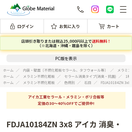
ログイン
お気に入り
カート
店頭引き取りまたは税込25,000円以上で
送料無料！
（※北海道・沖縄・離島を除く）
PC版を表示
ホーム
内装・壁面〔不燃化粧板セラール、タフウォール等〕
メラミン
ホーム
メラミン不燃化粧板
セラール消臭タイプ(消臭・抗菌)
1
ホーム
メラミン不燃化粧板
色柄別
石目
FDJA10184ZN 
アイカ工業セラール・メラミン・ポリ合板等
定価の30～40％OFFでご提供中!
FDJA10184ZN 3x8 アイカ 消臭・