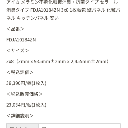
アイカ メラミン不燃化粧板消臭・抗菌タイプ セラール
消臭タイプ FDJA10184ZN 3x8 1枚梱包 壁パネル 化粧パ
ネル キッチンパネル 安い
＜品番＞
FDJA10184ZN
＜サイズ＞
3x8（3mmｘ935mm±2mmｘ2,455mm±2mm）
＜税込定価＞
38,390円/梱(1枚入)
＜税込販売価格＞
23,034円/梱(1枚入)
＜詳細説明＞